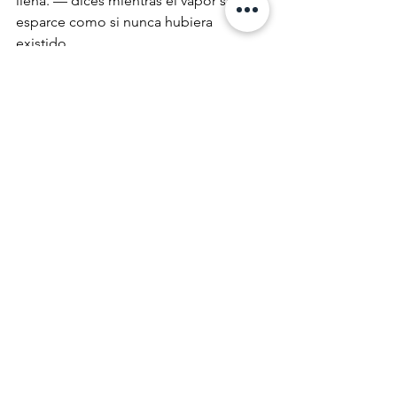
llena. — dices mientras el vapor se 
esparce como si nunca hubiera 
existido.
Ahora tienes un rompecabezas que 
resolver en un idioma que nunca has 
leído, pero entiendes a la perfección. 
La próxima luna llena es mañana. Te 
das cuenta que todavía te queda 
trabajo por hacer. Aún quedan cadenas 
por romper.
Narrativa
Arianna Calderón Benítez
Entradas
Narrativa