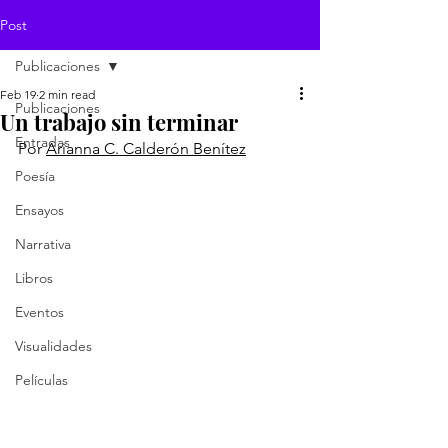
Post
Publicaciones
Feb 19
2 min read
Publicaciones
Un trabajo sin terminar
Entradas
Por 
Arianna C. Calderón Benítez
Poesía
Ensayos
Narrativa
Libros
Eventos
Visualidades
Películas