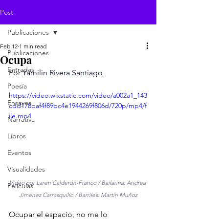
Post
Publicaciones
Feb 12
1 min read
Publicaciones
Ocupa
Entradas
Por 
Yamilin Rivera Santiago
Poesía
https://video.wixstatic.com/video/a002a1_143
Ensayos
cdd178baf4f89bc4e1944269f806d/720p/mp4/f
ile.mp4
Narrativa
Libros
Eventos
Visualidades
Vídeo por Laren Calderón-Franco / Bailarina: Andrea 
Películas
Jiménez Carrasquillo / Barriles: Martín Muñoz
Ocupar el espacio, no me lo 