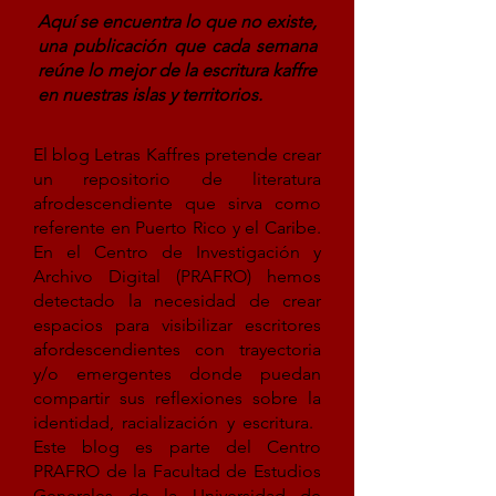
Aquí se encuentra lo que no existe,
una publicación que cada semana
reúne lo mejor de la escritura kaffre
en nuestras islas y territorios.
El blog Letras Kaffres pretende crear
un repositorio de literatura
afrodescendiente que sirva como
referente en Puerto Rico y el Caribe.
En el Centro de Investigación y
Archivo Digital (PRAFRO) hemos
detectado la necesidad de crear
espacios para visibilizar escritores
afordescendientes con trayectoria
y/o emergentes donde puedan
compartir sus reflexiones sobre la
identidad, racialización y escritura. ​
Este blog es parte del Centro
PRAFRO de la Facultad de Estudios
Generales de la Universidad de