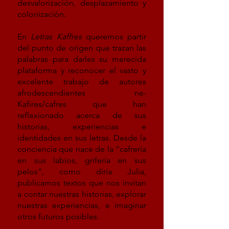
desvalorización, desplazamiento y
colonización.
En
Letras Kaffres
queremos partir
del punto de origen que trazan las
palabras para darles su merecida
plataforma y reconocer el vasto y
excelente trabajo de autores
afrodescendientes ne-
Kafires/cafres que han
reflexionado acerca de sus
historias, experiencias e
identidades en sus letras. Desde la
conciencia que nace de la “cafrería
en sus labios, grifería en sus
pelos”, como diría Julia,
publicamos textos que nos invitan
a contar nuestras historias, explorar
nuestras experiencias, e imaginar
otros futuros posibles.