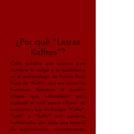
¿Por qué "Letras
Kaffres"?
Cafre
, palabra que usamos para
nombrar lo vulgar y lo pueblerino
en el archipiélago de Puerto Rico.
Nace de "Kaffir", que era como los
franceses llamaban al pueblo
etíope que colonizaron para
explotar el café como objeto de
consumo y lujo en Europa. “Cafre”,
“café” y “Kaffir” son palabras
hermanadas por toda una historia
de expropiación, silenciamiento,