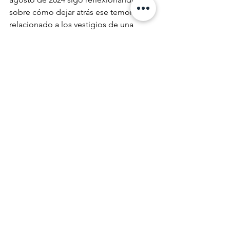
sobre cómo dejar atrás ese temor 
relacionado a los vestigios de una 
identidad impuesta con el bizarro 
propósito de que no sobrevivamos 
más allá de haber finalizado la 
servidumbre global. ¿Finalizará algún 
día?
Baldwin, J. (1960, February 1) They can’t turn back. 
History is a Weapon. 
https://www.historyisaweapon.com/defcon1/baldwincanttu
rnback.html
Mbembe, A. (2016) Crítica de la razón negra. Ensayo 
sobre el racismo contemporáneo. Ciudad Autónoma de 
Buenos Aires. Futuro Anterior Ediciones. 288 p