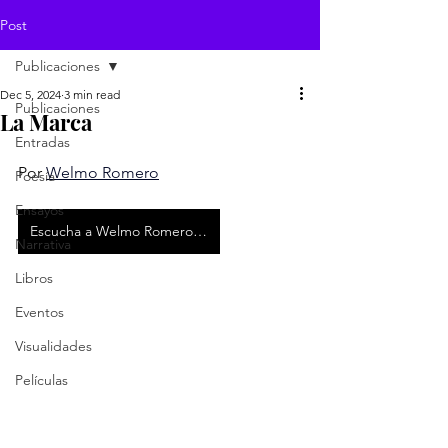
Post
Publicaciones
Dec 5, 2024
3 min read
Publicaciones
La Marca
Entradas
Por 
Welmo Romero
Poesía
Ensayos
Escucha a Welmo Romero narrar La Marca
Narrativa
Libros
Eventos
Visualidades
Películas