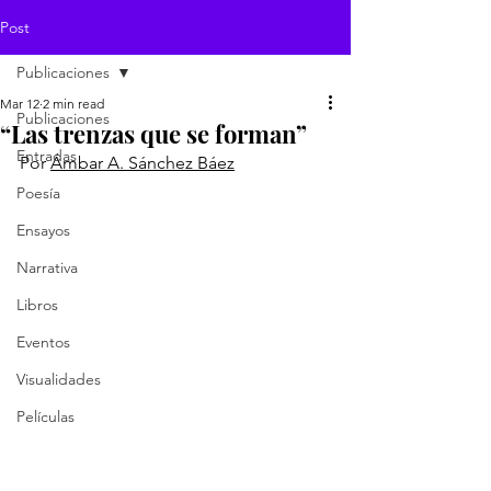
Post
Publicaciones
Mar 12
2 min read
Publicaciones
“Las trenzas que se forman”
Entradas
Por 
Ámbar A. Sánchez Báez
Poesía
Ensayos
Narrativa
Libros
Eventos
Visualidades
Películas