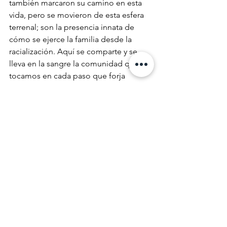
también marcaron su camino en esta 
vida, pero se movieron de esta esfera 
terrenal; son la presencia innata de 
cómo se ejerce la familia desde la 
racialización. Aquí se comparte y se 
lleva en la sangre la comunidad que 
tocamos en cada paso que forja 
nuestro camino. Gracias, Ana por 
obligarnos a regresar a nuestros 
puntos de partida
 bajo un mundo que 
nos quiere cortar de ellas como parte 
de su último acto de violencia.
Ámbar Sánchez Báez
Ana Castillo Muñoz
Libros
See All
Recent Posts