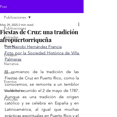
Post
Publicaciones
May 29, 2025
2 min read
Publicaciones
Fiestas de Cruz: una tradición
Entradas
afropuertorriqueña
Poesía
Por Nairobi Hernández Francia
Foto por la Sociedad Histórica de Villa 
Ensayos
Palmeras
Narrativa
El comienzo de la tradición de las 
Libros
Fiestas de Cruz en Puerto Rico, como la 
Eventos
conocemos, se remonta a un temblor 
Visualidades
violento ocurrido el 2 de mayo de 1787. 
Aunque es una tradición de origen 
Películas
católico y se celebra en España y en 
Latinoamérica, al igual que muchas 
prácticas espirituales en Puerto Rico y el 